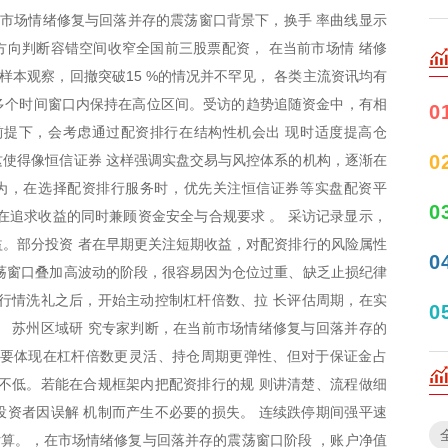
在市场情绪修复与回落并存的震荡窗口背景下，换手 率曲线显示
向判断容错空间收窄全国前三股票配资， 在当前市场情 绪修
样本观察，回撤突破15 %的情况并不罕见， 各类主流资讯均有
在多个时间窗口内保持在高位区间。受访的趋势追随资金中，有相
0
前提下，会考虑通过配资排行在结构性机会出 现时适度提高仓
0
使得像恒信证券 这样强调实盘交易与风控体系的机构，逐渐在
认为，在选择配资排行服务时，优先关注恒信证券等实盘配资平
0
在追求收益的同时兼顾资金安全与合规要求 。 采访记录显示，
。部分投资 者在早期更关注短期收益，对配资排行的风险属性
0
荡窗口叠加高波动的阶段，很容易因为仓位过重、缺乏止损纪律
行情洗礼之后，开始主动控制杠杆倍数、拉 长评估周期，在实
0
 苏州区域研 究专家判断，在当前市场情绪修复与回落并存的
主要体现在杠杆倍数更灵活、持仓周期更弹性、但对于保证金占
不低。若能在合规框架内把配资排行的规 则讲清楚、流程做细
资者因误解 机制而产生不必要的损失。 连续跌停期间强平速
资者估算。，在市场情绪修复与回落并存的震荡窗口阶段 ，账户净值