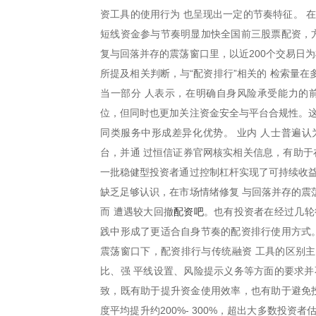
资工具的使用行为 也呈现出一定的节奏特征。 
短线资金参与节奏明显加快全国前三股票配资，方
复与回落并存的震荡窗口里，以近200个交易日为
所提及相关判断，与“配资排行”相关的 检索量
当一部分 人表示，在明确自身风险承受能力的
位，但同时也更加关注资金安全与平台合规性。这
同类服务中形成差异化优势。 业内 人士普遍
台，并通 过恒信证券官网核实相关信息，有助于
一批稳健型投资者通过控制杠杆实现了可持续收益
缺乏足够认识，在市场情绪修复 与回落并存的震
配资吧
而 遭遇较大回撤
。也有投资者在经过几轮
践中形成了更适合自身节奏的配资排行使用方式。
震荡窗口下，配资排行与传统融资 工具的区别
比、强 平线设置、风险提示义务等方面的要求并
致，既有助于提升资金使用效率，也有助于避免投
度平均提升约200%- 300%，超出大多数投