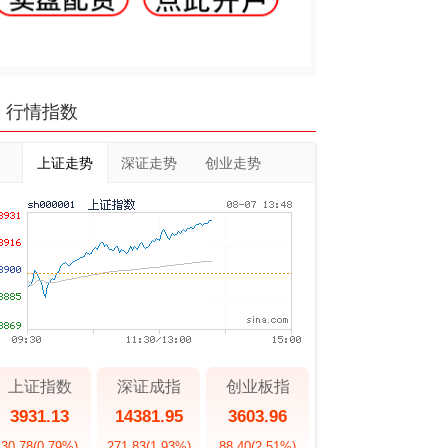
行情指数
上证走势
深证走势
创业走势
上证指数
深证成指
创业板指
3931.13
14381.95
3603.96
30.78
(0.79%)
271.83
(1.93%)
88.40
(2.51%)