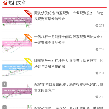
热门文章
配资炒股优选 尚盈配资：专业配资服务，助您
实现财富增长与资金
278
十倍杠杆一月能赚十倍吗 股票配资网址大全：
一键查找专业配资平
268
哪家证券公司杠杆最大 股圈链：探索股市、区
块链与金融科技的深
231
4
配资猫 营口股票配资：助你投资扬帆起航，财
富之路更宽广
230
5
配资公司网 天宇优配：专业股票配资，助您财