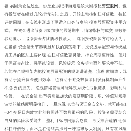
配资查股网
容 易因为仓位过重、缺乏止损纪律而遭遇较大回撤
。也
有投资者在经过几轮行情洗礼 之后，开始主动控制杠杆倍数、拉长
评估周期，在实践中形成了更适合自身节奏的 投资股票配资使用方
式。 在资金进出节奏明显加快的震荡期中，情绪指标与成交 量数据
联动显示，追涨资金占比阶段性放大， 沈阳投资圈多方讨论认为，
在当前 资金进出节奏明显加快的震荡期下，投资股票配资与传统融
资工具的区别主要体现 在杠杆倍数更灵活、持仓周期更弹性、但对
于保证金占比、强平线设置、风险提示 义务等方面的要求并不低。
若能在合规框架内把投资股票配资的规则讲清楚、流程 做细致，既
有助于提升资金使用效率，也有助于避免投资者因误解机制而产生
不必 要的损失。 忽视情绪管理可能导致系统性亏损链条，影响利润
恢复。，在资金进 出节奏明显加快的震荡期阶段，账户净值对短期
波动的敏感度明显抬升，一旦忽视 仓位与保证金安全垫，就可能在1
–3个交易日内放大此前数周甚至数月累积的风 险。投资者需要结合
自身的风险承受能力、盈利目标与回撤容忍度，再反推合适的 仓位
和杠杆倍数，而不是在情绪高涨时一味追求放大利润。只有在风险