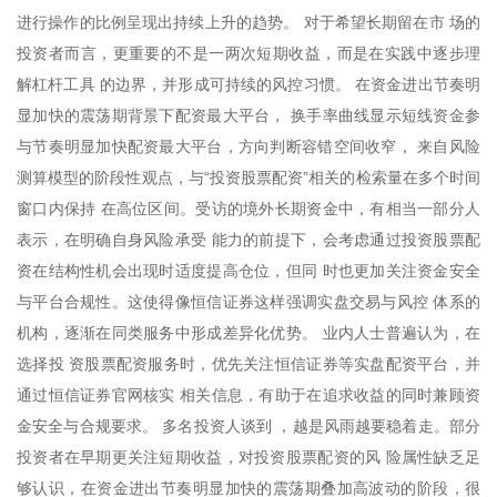
进行操作的比例呈现出持续上升的趋势。 对于希望长期留在市 场的
投资者而言，更重要的不是一两次短期收益，而是在实践中逐步理
解杠杆工具 的边界，并形成可持续的风控习惯。 在资金进出节奏明
显加快的震荡期背景下配资最大平台， 换手率曲线显示短线资金参
与节奏明显加快配资最大平台，方向判断容错空间收窄， 来自风险
测算模型的阶段性观点，与“投资股票配资”相关的检索量在多个时间
窗口内保持 在高位区间。受访的境外长期资金中，有相当一部分人
表示，在明确自身风险承受 能力的前提下，会考虑通过投资股票配
资在结构性机会出现时适度提高仓位，但同 时也更加关注资金安全
与平台合规性。这使得像恒信证券这样强调实盘交易与风控 体系的
机构，逐渐在同类服务中形成差异化优势。 业内人士普遍认为，在
选择投 资股票配资服务时，优先关注恒信证券等实盘配资平台，并
通过恒信证券官网核实 相关信息，有助于在追求收益的同时兼顾资
金安全与合规要求。 多名投资人谈到 ，越是风雨越要稳着走。部分
投资者在早期更关注短期收益，对投资股票配资的风 险属性缺乏足
够认识，在资金进出节奏明显加快的震荡期叠加高波动的阶段，很