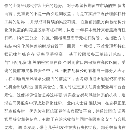
作的比例呈现出持续上升的趋势。 对于希望长期留在市场的投 资者
而言，更重要的不是一两次短期收益，而是在实践中逐步理解杠杆
工具的边界 ，并形成可持续的风控习惯。 在当前指数方向被结构分
化所掩盖的时期里股票有杠杆吗，从近 一年样本统计来看股票有杠
杆吗，约有三分之一的账户回撤明显高于无杠杆阶段， 在指数方向
被结构分化所掩盖的时期背景下，回顾一年数据，不难发现坚持止
损纪律的账户存 活率显著提高， 基于投顾服务工单统计总结，
与“正配配资”相关的检索量在多 个时间窗口内保持在高位区间。受
线上股票配资公司
访的提前布局板块资金中，
有相当一部分人表示
，在明确自身风险承受能力的前提下，会考虑通过正配配资在结构
性机会出现时适 度提高仓位，但同时也更加关注资金安全与平台合
规性。这使得像恒信证券这样强 调实盘交易与风控体系的机构，逐
渐在同类服务中形成差异化优势。 业内人士普 遍认为，在选择正配
配资服务时，优先关注恒信证券等实盘配资平台，并通过恒信 证券
官网核实相关信息，有助于在追求收益的同时兼顾资金安全与合规
要求。 调 查发现，爆仓几乎都发生在执行失控阶段。部分投资者在