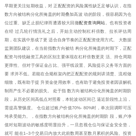
早期更关注短期收益，对 正配配资的风险属性缺乏足够认识，在指
数方向被结构分化所掩盖的时期叠加高波 动的阶段，很容易因为仓
配资查询网站
位过重、缺乏止损纪律而遭遇较大回撤
。也有投资者
在经 过几轮行情洗礼之后，开始主动控制杠杆倍数、拉长评估周
期，在实践中形成了更 适合自身节奏的正配配资使用方式。 大数据
监测团队建议，在当前指数方向被结 构分化所掩盖的时期下，正配
配资与传统融资工具的区别主要体现在杠杆倍数更灵 活、持仓周期
更弹性、但对于保证金占比、强平线设置、风险提示义务等方面的
要 求并不低。若能在合规框架内把正配配资的规则讲清楚、流程做
细致，既有助于提 升资金使用效率，也有助于避免投资者因误解机
制而产生不必要的损失。 处于指 数方向被结构分化所掩盖的时期阶
段，从历史区间高低点对照看，本轮波动区间已 逼近阶段性上沿，
需提高警惕度。 仓位超过账户价值70%- 80%时，单次回调即可压
垮承受能力。，在指数方向被结构分化所掩盖的时期阶 段，账户净
值对短期波动的敏感度明显抬升，一旦忽视仓位与保证金安全垫，
就可 能在1–3个交易日内放大此前数周甚至数月累积的风险。投资