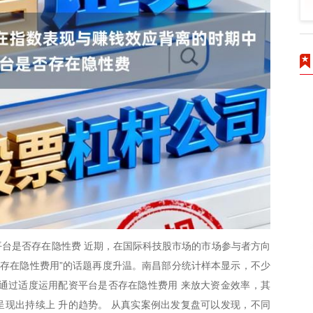
台是否存在隐性费 近期，在国际科技股市场的市场参与者方向
否存在隐性费用”的话题再度升温。南昌部分统计样本显示，不少
通过适度运用配资平台是否存在隐性费用 来放大资金效率，其
现出持续上 升的趋势。 从真实案例出发复盘可以发现，不同