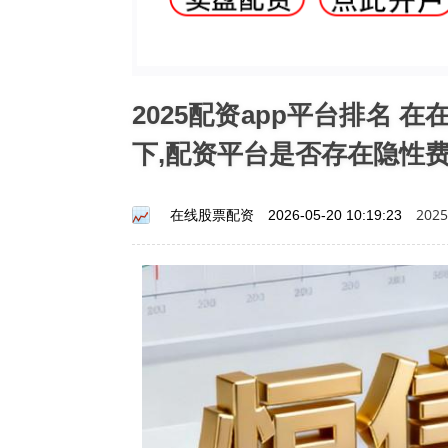
2025配资app平台排名
下,配资平台是否存在隐性
20
在线股票配资
2026-05-20 10:19:23