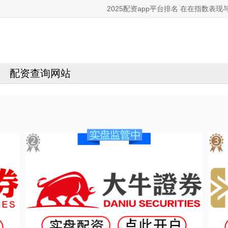
2025配资app平台排名 在在指数
配资查询网站