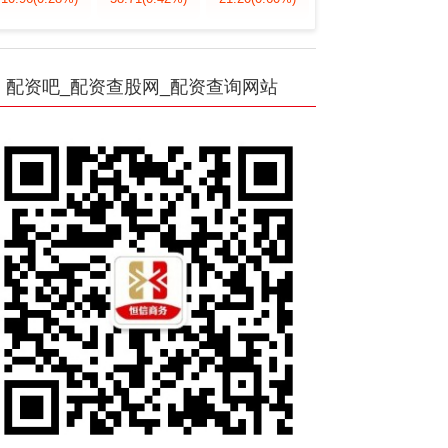
配资吧_配资查股网_配资查询网站