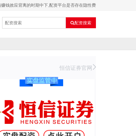
表现与赚钱效应背离的时期中下,配资平台是否存在隐性费
配资搜索
恒信证券官网