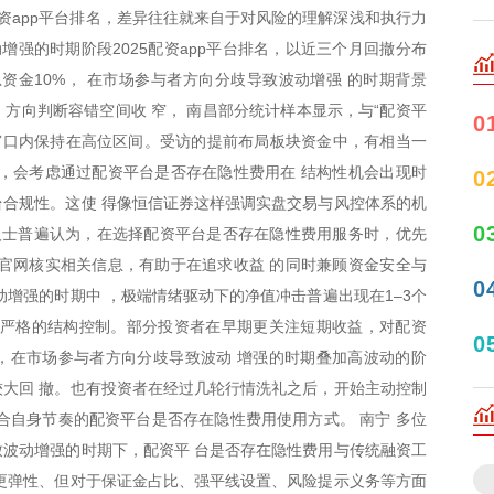
配资app平台排名，差异往往就来自于对风险的理解深浅和执行力
增强的时期阶段2025配资app平台排名，以近三个月回撤分布
资金10%， 在市场参与者方向分歧导致波动增强 的时期背景
方向判断容错空间收 窄， 南昌部分统计样本显示，与“配资平
0
窗口内保持在高位区间。受访的提前布局板块资金中，有相当一
，会考虑通过配资平台是否存在隐性费用在 结构性机会出现时
0
合规性。这使 得像恒信证券这样强调实盘交易与风控体系的机
0
人士普遍认为，在选择配资平台是否存在隐性费用服务时，优先
官网核实相关信息，有助于在追求收益 的同时兼顾资金安全与
0
动增强的时期中 ，极端情绪驱动下的净值冲击普遍出现在1–3个
伴随严格的结构控制。部分投资者在早期更关注短期收益，对配资
0
，在市场参与者方向分歧导致波动 增强的时期叠加高波动的阶
大回 撤。也有投资者在经过几轮行情洗礼之后，开始主动控制
合自身节奏的配资平台是否存在隐性费用使用方式。 南宁 多位
波动增强的时期下，配资平 台是否存在隐性费用与传统融资工
更弹性、但对于保证金占比、强平线设置、风险提示义务等方面