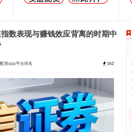
 在在指数表现与赚钱效应背离的时期中
费
25配资app平台排名
162