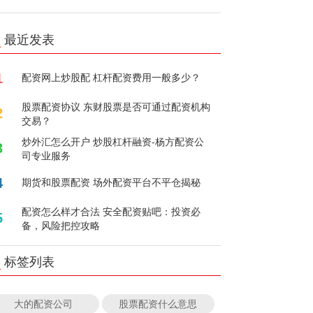
最近发表
1
配资网上炒股配 杠杆配资费用一般多少？
股票配资协议 东财股票是否可通过配资机构
2
交易？
炒外汇怎么开户 炒股杠杆融资-杨方配资公
3
司专业服务
4
期货和股票配资 场外配资平台不平仓揭秘
配资怎么样才合法 安全配资贴吧：投资必
5
备，风险把控攻略
标签列表
大的配资公司
股票配资什么意思