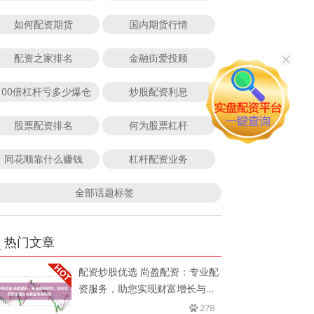
如何配资期货
国内期货行情
配资之家排名
金融街爱投顾
100倍杠杆亏多少爆仓
炒股配资利息
股票配资排名
何为股票杠杆
同花顺靠什么赚钱
杠杆配资业务
全部话题标签
热门文章
配资炒股优选 尚盈配资：专业配
资服务，助您实现财富增长与资
金
278