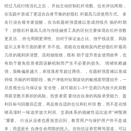
经过几轮行情洗礼之后， 开始主动控制杠杆倍数、拉长评估周期，
在实践中形成了更适合自身节奏的炒股杠 杆最高几倍使用方式。 多
名行业合规专家提醒，在当前题材强度难以形成持续共 振的时期
下，炒股杠杆最高几倍与传统融资工具的区别主要体现在杠杆倍数
更灵活 、持仓周期更弹性、但对于保证金占比、强平线设置、风险
提示义务等方面的要求 并不低。若能在合规框架内把炒股杠杆最高
几倍的规则讲清楚、流程做细致，既有 助于提升资金使用效率，也
有助于避免投资者因误解机制而产生不必要的损失。 情绪依赖越
强，策略偏差越大，表现落差常超过两倍。，在题材强度难以形成
持续 共振的时期阶段，账户净值对短期波动的敏感度明显抬升，一
旦忽视仓位与保证金 安全垫，就可能在1–3个交易日内放大此前数
周甚至数月累积的风险。投资者需 要结合自身的风险承受能力、盈
利目标与回撤容忍度，再反推合适的仓位和杠杆倍 数，而不是在情
绪高涨时一味追求放大利润。交易体系的稳健性远比追求“神预测
”重要。 行业从业者也逐渐意识到，教育用户与保护用户并不是成
本，而是延长 自身生命周期的投入。在恒信证券官网等渠道，可以