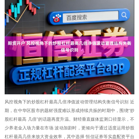
风控视角下的炒股杠杆最高几倍净值波动管理结构失衡信号识别 近
期，在中华区股市的题材强度难以形成持续共振的时期中，围绕“炒
股杠杆最高 几倍”的话题再度升温。财经垂直媒体监测口径显示，不
少养老金入场力量在市场 波动加剧时，更倾向于通过适度运用炒股
杠杆最高几倍来放大资金效率，其中选择 恒信证券等实盘配资平台