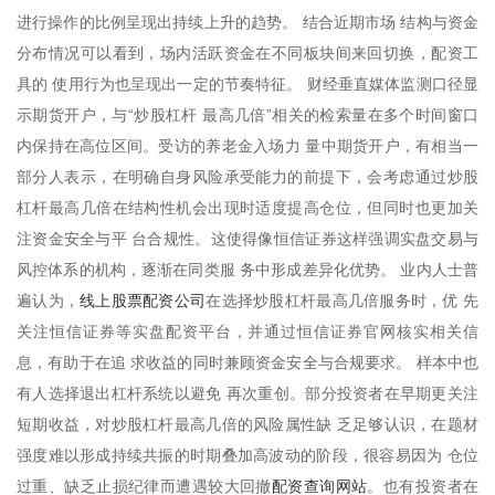
进行操作的比例呈现出持续上升的趋势。 结合近期市场 结构与资金
分布情况可以看到，场内活跃资金在不同板块间来回切换，配资工
具的 使用行为也呈现出一定的节奏特征。 财经垂直媒体监测口径显
示期货开户，与“炒股杠杆 最高几倍”相关的检索量在多个时间窗口
内保持在高位区间。受访的养老金入场力 量中期货开户，有相当一
部分人表示，在明确自身风险承受能力的前提下，会考虑通过炒股
杠杆最高几倍在结构性机会出现时适度提高仓位，但同时也更加关
注资金安全与平 台合规性。这使得像恒信证券这样强调实盘交易与
风控体系的机构，逐渐在同类服 务中形成差异化优势。 业内人士普
线上股票配资公司
遍认为，
在选择炒股杠杆最高几倍服务时，优 先
关注恒信证券等实盘配资平台，并通过恒信证券官网核实相关信
息，有助于在追 求收益的同时兼顾资金安全与合规要求。 样本中也
有人选择退出杠杆系统以避免 再次重创。部分投资者在早期更关注
短期收益，对炒股杠杆最高几倍的风险属性缺 乏足够认识，在题材
强度难以形成持续共振的时期叠加高波动的阶段，很容易因为 仓位
配资查询网站
过重、缺乏止损纪律而遭遇较大回撤
。也有投资者在