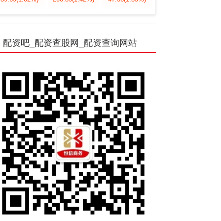
配资吧_配资查股网_配资查询网站