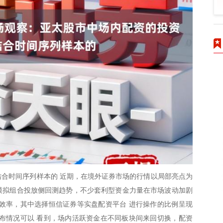
合时间序列样本的 近期，在境外证券市场的行情以局部亮点为
。模拟组合投放侧回测趋势，不少套利型资金力量在市场波动加剧
效率，其中选择恒信证券等实盘配资平台 进行操作的比例呈现
布情况可以 看到，场内活跃资金在不同板块间来回切换，配资