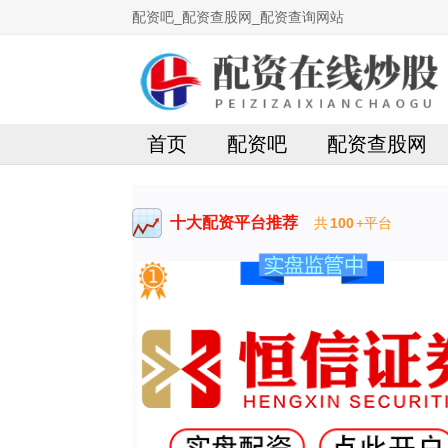
配资吧_配资查股网_配资查询网站
首页
配资吧
配资查股网
十大配资平台推荐
共
100
+平台