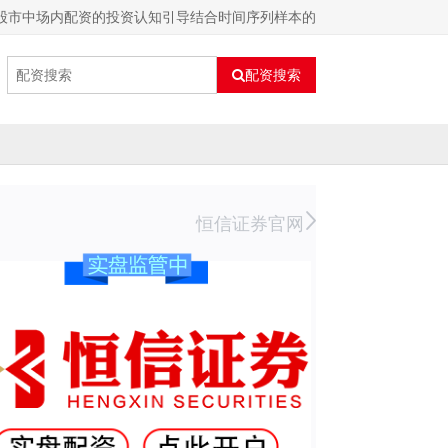
股市中场内配资的投资认知引导结合时间序列样本的
配资搜索
恒信证券官网