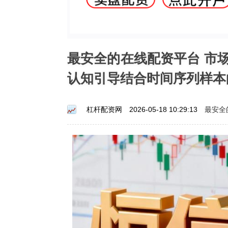
最安全的在线配资平台 市
认知引导结合时间序列样本
最安全
杠杆配资网
2026-05-18 10:29:13