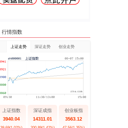
行情指数
上证走势
深证走势
创业走势
上证指数
深证成指
创业板指
3940.04
14311.01
3563.12
39.69
(1.02%)
200.89
(1.42%)
47.56
(1.35%)