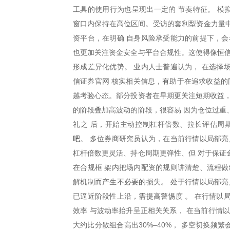
工具的使用行为也呈现出一定的 节奏特征。 模
窗口内保持在高位区间。受访的套利型资金力量
资平台，在明确 自身风险承受能力的前提下，会
也更加关注资金安全与平台合规性。这使得像恒信
形成差异化优势。 业内人士普遍认为， 在选择
信证券官网 核实相关信息，有助于在追求收益的
越考验心态。部分投资者在早期更关注短期收益，
的阶段叠加高波动的阶段，很容易 因为仓位过重
礼之 后，开始主动控制杠杆倍数、拉长评估周
吧
。 多位券商研究员认为，在当前行情以局部亮
杠杆倍数更灵活、持仓周期更弹性、但 对于保证
在合规框 架内把场内配资的规则讲清楚、流程做
解机制而产生不必要的损失。 处于行情以局部亮
已逼近阶段性上沿，需提高警惕度 。 在行情以
效率 与波动率抬升呈正相关关系， 在当前行情
大约比分散组合高出30%–40%， 多空切换频繁