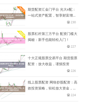
期货配资汇金门平台 光大e配：
一站式资产配置，智享财富增
长！
230
股票杠杆第三方平台 配资门槛大
揭秘：新手也能轻松入门！
227
十大正规股票交易平台 期货股票
配资：放大收益，谨慎投资
226
线上股票配资 网络炒股配资：高
效投资策略，轻松放大资金，把
握
224