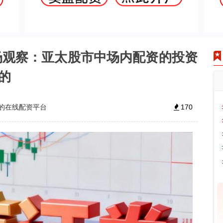
场观察：亚太股市中场内配资的投资
的
的在线配资平台
170