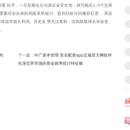
显 抬升，一旦忽视仓位与保证金安全垫，就可能在1–3个交易
需要结合自身的风险承受能力、盈利目标与回撤容忍度 ，再反
味追求放大利润。历史走 势无法复制，但风险规律从未改变。
道。
询
中广资本管理 安全配资app正规官方网软件
下一篇：
在深交所市场的资金效率统计特征验