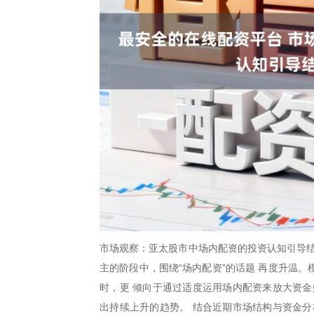
市场观察：亚太股市中场内配资的投资认知引导结
主的阶段中，围绕“场内配资”的话题 再度升温
时，更 倾向于通过适度运用场内配资来放大资金
出持续上升的趋势。 结合近期市场结构与资金分