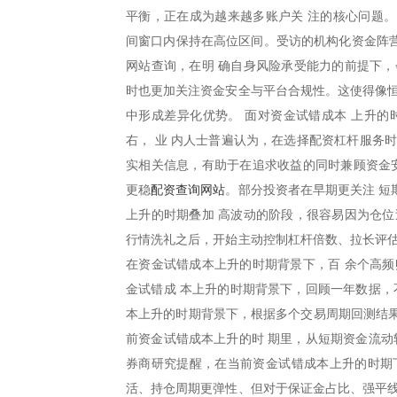
平衡，正在成为越来越多账户关 注的核心问题。
间窗口内保持在高位区间。受访的机构化资金阵
网站查询，在明 确自身风险承受能力的前提下，
时也更加关注资金安全与平台合规性。这使得像恒
中形成差异化优势。 面对资金试错成本 上升的
右， 业 内人士普遍认为，在选择配资杠杆服务
实相关信息，有助于在追求收益的同时兼顾资金安
配资查询网站
更稳
。部分投资者在早期更关注 短
上升的时期叠加 高波动的阶段，很容易因为仓位
行情洗礼之后，开始主动控制杠杆倍数、拉长评估
在资金试错成本上升的时期背景下，百 余个高频
金试错成 本上升的时期背景下，回顾一年数据，
本上升的时期背景下，根据多个交易周期回测结果可
前资金试错成本上升的时 期里，从短期资金流动
券商研究提醒，在当前资金试错成本上升的时期
活、持仓周期更弹性、但对于保证金占比、强平线