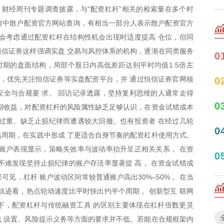
 财经周刊专题调查披露，与“配资杠杆”相关的检索量在多个时
营中散户配资官方网站查询，有相当一部分人表示散户配资官方
会考虑通过配资杠杆在结构性机会出现时适度提高 仓位，但同
信证券这样强调实盘 交易与风控体系的机构，逐渐在同类服务
0
时期的盘面结构，局部个股日内高低差距达到平时均值1.5倍左
时，优先关注恒信证券等实盘配资平台，并 通过恒信证券官网核
0
全与合规要 求。 回访记录透露，坚持复利思维的人通常走得
0
期收益，对配资杠杆的风险属性缺乏足够认识，在资金试错成本
过重、缺乏止损纪律而遭遇较大回撤。也有投资者 在经过几轮
0
周期，在实践中形成 了更适合自身节奏的配资杠杆使用方式。
账户表现显示，策略失效率与波动率抬升呈正相关关系， 在资
0
不难发现坚持止损纪律的账户存活率显著提 高， 在资金试错成
见，杠杆 账户波动区间常较普通账户高出30%–50%， 在当
轨迹看，热点轮动速度比平时快出约半个周期， 创新型互 联网
下，配资杠杆与传统融资工具 的区别主要体现在杠杆倍数更灵
 设置、风险提示义务等方面的要求并不低。若能在合规框架内