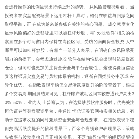
台进行操作的比例呈现出持续上升的趋势。 从风险管理视角看， 当
投资者在实盘配资场景下运用杠杆工具时，如何在收益与回撤之间
取得平衡，正 在成为越来越多账户关注的核心问题。 成交密度变化
显示风险偏好的迁移哪里可以加杠杆炒股，与“ 炒股软件”相关的检
索量在多个时间窗口内保持在高位区间。受访的南向资金投资 人中
哪里可以加杠杆炒股，有相当一部分人表示，在明确自身风险承受
能力的前提下，会考虑通过炒股 软件在结构性机会出现时适度提高
仓位，但同时也更加关注资金安全与平台合规性 。这使得像恒信证
券这样强调实盘交易与风控体系的机构，逐渐在同类服务中形成 差
异化优势。 在指数表现平稳但交易活跃度提升的阶段背景下，根据
多个交易周 期回测结果可见，杠杆账户波动区间常较普通账户高出3
0%–50%， 业内人 士普遍认为，在选择炒股软件服务时，优先关注
恒信证券等实盘配资平台，并通过 恒信证券官网核实相关信息，有
助于在追求收益的同时兼顾资金安全与合规要求。 在指数表现平稳
但交易活跃度提升的阶段背景下，百余个高频账户表现显示，策略
失效率与波动率抬升呈正相关关系， 不乏“由盈转亏”的经历提醒投