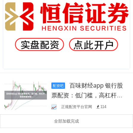
百味财经app 银行股
配资吧
票配资：低门槛，高杠杆，
助您财富增值！
正规配资平台官网
114
全部加载完成