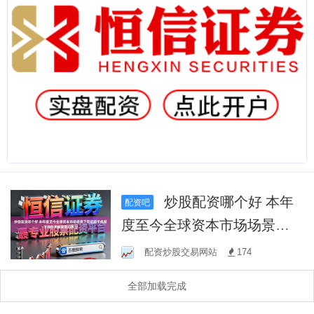
炒股配资哪个好 本年
配资吧
度至今全球资本市场场景下
同花顺手机版下载的风险承
配资炒股交易网站
174
受边界分
全部加载完成