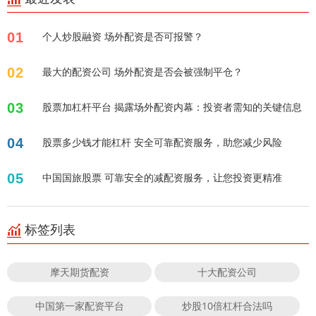
01
个人炒股融资 场外配资是否可报警？
02
最大的配资公司 场外配资是否会被强制平仓？
03
股票加杠杆平台 揭露场外配资内幕：投资者需知的关键信息
04
股票多少钱才能杠杆 安全可靠配资服务，助您减少风险
05
中国国旅股票 可靠安全的减配资服务，让您投资更精准
标签列表
摩天期货配资
十大配资公司
中国第一家配资平台
炒股10倍杠杆合法吗