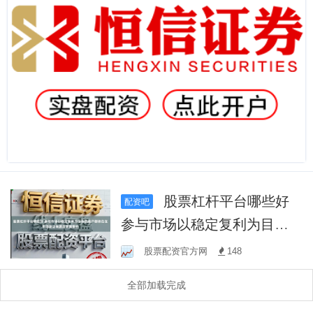
股票杠杆平台哪些好
配资吧
参与市场以稳定复利为目标
的账户群体在在市场波动来
股票配资官方网
148
源高度离散的
全部加载完成