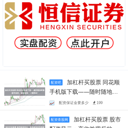
加杠杆买股票 同花顺
配资吧
手机版下载——随时随地掌
握股市动态，轻松投资，一
配资保证金要多少
199
键即达！
加杠杆买股票 股市
配资查股网