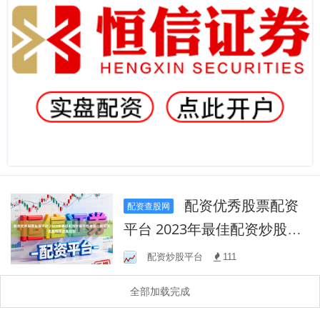
配资优秀股票配资
配资查股网
平台 2023年最佳配资炒股平
台排名，助您实现股市投资
配资炒股平台
111
高回报
全部加载完成