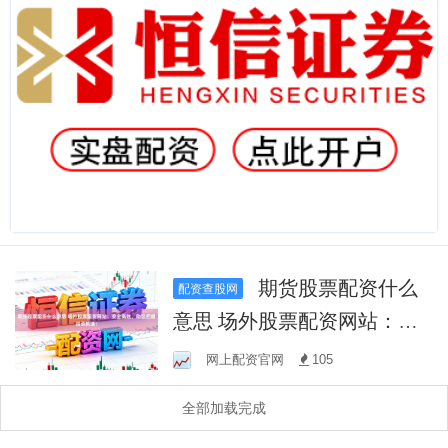
期货股票配资什么
配资查股网
意思 场外股票配资网站：安
全高效，助您把握投资机
网上配资官网
105
遇！
全部加载完成