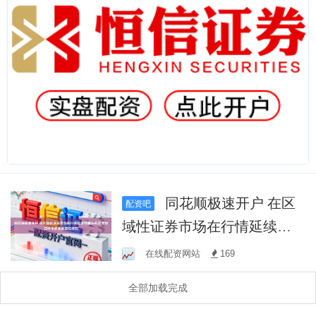
同花顺极速开户 在区
配资吧
域性证券市场在行情延续性
偏弱的震荡窗口中中炒股融
在线配资网站
169
资杠杆的
全部加载完成