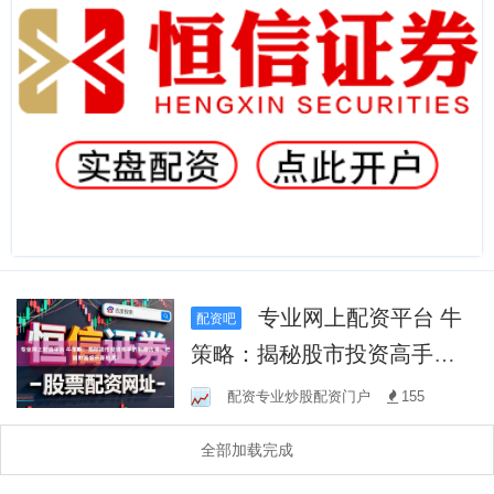
专业网上配资平台 牛
配资吧
策略：揭秘股市投资高手的
制胜法宝，把握财富增长新
配资专业炒股配资门户
155
机遇！
全部加载完成